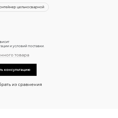
онтейнер цельносварной
висит
ации и условий поставки.
анного товара
ть консультацию
брать из сравнения