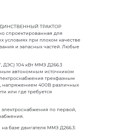
) "ЕДИНСТВЕННЫЙ ТРАКТОР
о спроектированная для
х условиях при плохом качестве
ивания и запасных частей. Любые
, ДЭС) 104 кВт ММЗ Д266.3
жным автономным источником
 электроснабжения трехфазным
ц, напряжением 400В различных
ети или где требуется
а электроснабжения по первой,
набжения.
а базе двигателя ММЗ Д266.3: