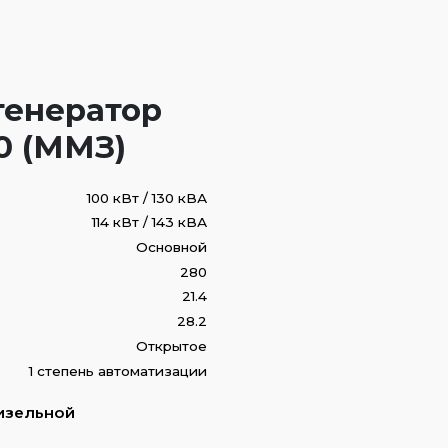
генератор
0 (ММЗ)
100 кВт / 130 кВА
114 кВт / 143 кВА
Основной
280
21.4
28.2
Открытое
1 степень автоматизации
изельной