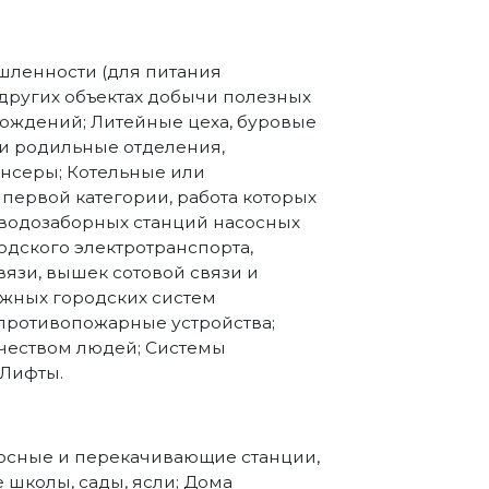
ленности (для питания
 других объектах добычи полезных
рождений; Литейные цеха, буровые
и родильные отделения,
нсеры; Котельные или
первой категории, работа которых
 водозаборных станций насосных
одского электротранспорта,
вязи, вышек сотовой связи и
жных городских систем
противопожарные устройства;
чеством людей; Системы
 Лифты.
асосные и перекачивающие станции,
е школы, сады, ясли; Дома