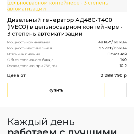
Дизельный генератор АД48С-Т400
Ди
(IVECO) в цельносварном контейнере -
(P
3 степень автоматизации
- 
Мощность номинальная
48 кВт / 60 кВА
Мощ
Мощность максимальная
53 кВт / 66 кВА
Мощ
Источник питания
Основной
Ист
Объем топливного бака, л
140
Рас
Расход топлива при 75%, л/ч
10.2
Це
Цена от
2 288 790 р
Купить
Каждый день
работаем с лучшими