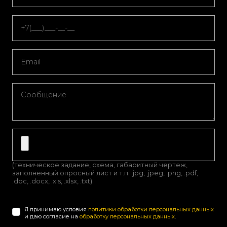
(техническое задание, схема, габаритный чертеж,
заполненный опросный лист и т.п. .jpg, .jpeg, .png, .pdf,
.doc, .docx, .xls, .xlsx, .txt)
Я принимаю условия
политики обработки персональных данных
и даю согласие на
обработку персональных данных
.