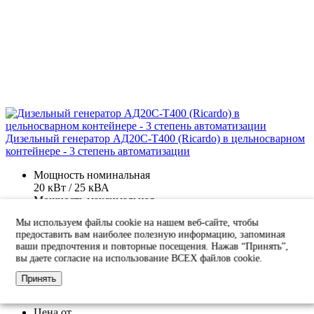
Дизельный генератор АД20С-Т400 (Ricardo) в цельносварном
контейнере - 3 степень автоматизации
Мощность номинальная
20 кВт / 25 кВА
Мощность максимальная
22 кВт / 27 кВА
Мы используем файлы cookie на нашем веб-сайте, чтобы
Источник питания
предоставить вам наиболее полезную информацию, запоминая
Резервный
ваши предпочтения и повторные посещения. Нажав “Принять”,
Объем топливного бака, л
вы даете согласие на использование ВСЕХ файлов cookie.
120
Расход топлива при 75%, л/ч
Принять
6
Цена от