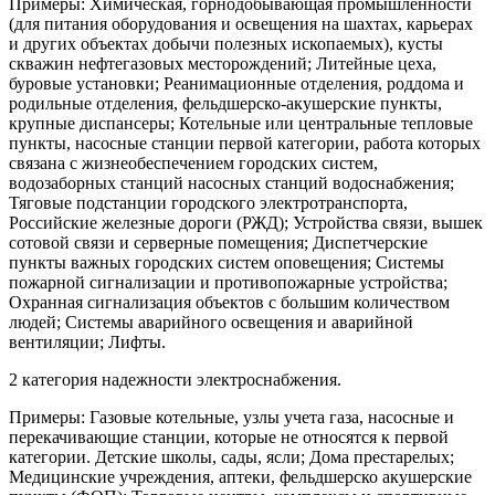
Примеры: Химическая, горнодобывающая промышленности
(для питания оборудования и освещения на шахтах, карьерах
и других объектах добычи полезных ископаемых), кусты
скважин нефтегазовых месторождений; Литейные цеха,
буровые установки; Реанимационные отделения, роддома и
родильные отделения, фельдшерско-акушерские пункты,
крупные диспансеры; Котельные или центральные тепловые
пункты, насосные станции первой категории, работа которых
связана с жизнеобеспечением городских систем,
водозаборных станций насосных станций водоснабжения;
Тяговые подстанции городского электротранспорта,
Российские железные дороги (РЖД); Устройства связи, вышек
сотовой связи и серверные помещения; Диспетчерские
пункты важных городских систем оповещения; Системы
пожарной сигнализации и противопожарные устройства;
Охранная сигнализация объектов с большим количеством
людей; Системы аварийного освещения и аварийной
вентиляции; Лифты.
2 категория надежности электроснабжения.
Примеры: Газовые котельные, узлы учета газа, насосные и
перекачивающие станции, которые не относятся к первой
категории. Детские школы, сады, ясли; Дома престарелых;
Медицинские учреждения, аптеки, фельдшерско акушерские