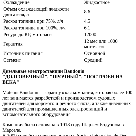
Охлаждение
Жидкостное
Объем охлаждающей жидкости
8.6
двигателя, л
Расход топлива при 75%, л/ч
4.5
Расход топлива при 100%, л/ч
6.1
Ресурс до КР, моточасы
12000
12 мес или 1000
Гарантия
моточасов
Источник питания
Основной
Сегмент
Средний
Дизельные электростанции Baudouin -
"ДОЛГОВЕЧНЫЙ", "ПРОЧНЫЙ", "ПОСТРОЕН НА
ВЕКА"
Moteurs Baudouin — французская компания, которая более 100
лет занимается разработкой и производством судовых
двигателей для морского и речного флота, а также дизельных
двигателей для промышленных электростанций и
вспомогательного оборудования.
Компания была основана в 1918 году Шарлем Бодуэном в
Марселе.
В 2009 году была переименована в Societe Internationale Des