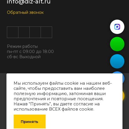
info@diz-alt.ru
Обратный звонок
Режим работы
пн-пт с 09:00 до 18:00
сб-вс Выходной
Все права защищены © 2026
Мы используем файлы cookie на нашем веб-
ООО "ДИЗАЛЬТ"
сайте, чтобы предоставить вам наиболее
ИНН 6318069799 ОГРН 1226300038194
полезную информацию, запоминая ваши
предпочтения и повторные посещения.
Политика конфиденциальности
Нажав “Принять”, вы даете согласие на
Согласие на обработку персональных данных
использование ВСЕХ файлов cookie.
Обращаем ваше внимание на то, что вся информация о товарах,
технических характеристиках оборудования, представленных в каталоге,
Принять
носит информативный характер и может быть изменена производителем
без уведомления. Рекомендуем проконсультироваться со специалистом.