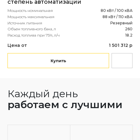
степень автоматизации
Мощ
Ист
Мощность номинальная
80 кВт / 100 кВА
Рас
Мощность максимальная
88 кВт / 110 кВА
Источник питания
Резервный
Це
Объем топливного бака, л
260
Расход топлива при 75%, л/ч
18.2
Цена от
1 501 312 р
Купить
Каждый день
работаем с лучшими