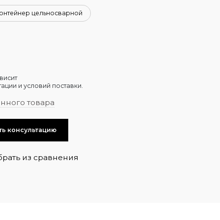
онтейнер цельносварной
висит
ации и условий поставки.
анного товара
ть консультацию
брать из сравнения