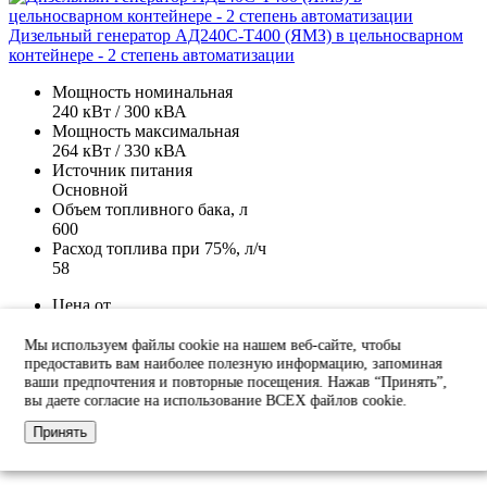
Дизельный генератор АД240С-Т400 (ЯМЗ) в цельносварном
контейнере - 2 степень автоматизации
Мощность номинальная
240 кВт / 300 кВА
Мощность максимальная
264 кВт / 330 кВА
Источник питания
Основной
Объем топливного бака, л
600
Расход топлива при 75%, л/ч
58
Цена от
4 124 200 р
Мы используем файлы cookie на нашем веб-сайте, чтобы
предоставить вам наиболее полезную информацию, запоминая
Купить
ваши предпочтения и повторные посещения. Нажав “Принять”,
вы даете согласие на использование ВСЕХ файлов cookie.
Принять