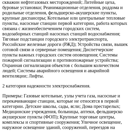
скважин нефтегазовых месторождений; Литейные цеха,
буровые установки; Реанимационные отделения, роддома и
родильные отделения, фельдшерско-акушерские пункты,
крупные диспансеры; Котельные или центральные тепловые
пункты, насосные станции первой категории, работа которых
связана с жизнеобеспечением городских систем,
водозаборных станций насосных станций водоснабжения;
Тяговые подстанции городского электротранспорта,
Российские железные дороги (РЖД); Устройства связи, вышек
сотовой связи и серверные помещения; Диспетчерские
пункты важных городских систем оповещения; Системы
пожарной сигнализации и противопожарные устройства;
Охранная сигнализация объектов с большим количеством
людей; Системы аварийного освещения и аварийной
вентиляции; Лифты.
2 категория надежности электроснабжения.
Примеры: Газовые котельные, узлы учета газа, насосные и
перекачивающие станции, которые не относятся в первой
категории. Детские школы, сады, ясли; Дома престарелых;
Медицинские учреждения, больницы, аптеки, фельдшерско
акушерские пункты (ФОП); Крупные торговые центры,
комплексы и спортивные сооружения; Уличное освещение,
наружное освещение зданий, сооружений, переездов на