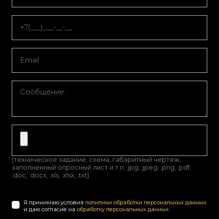
(техническое задание, схема, габаритный чертеж,
заполненный опросный лист и т.п. .jpg, .jpeg, .png, .pdf,
.doc, .docx, .xls, .xlsx, .txt)
Я принимаю условия
политики обработки персональных данных
и даю согласие на
обработку персональных данных
.