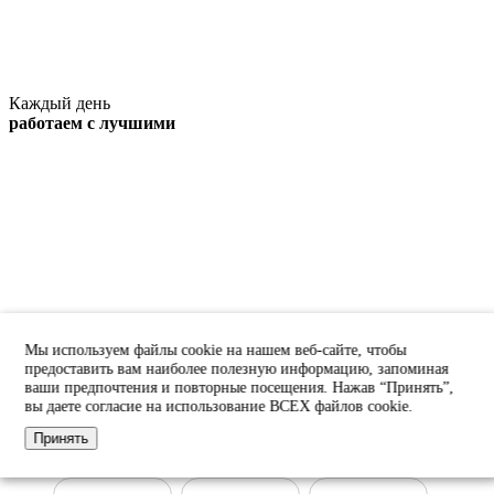
Каждый день
работаем с лучшими
Быстрый подбор
Мы используем файлы cookie на нашем веб-сайте, чтобы
дизельных генераторов по мощности
предоставить вам наиболее полезную информацию, запоминая
ваши предпочтения и повторные посещения. Нажав “Принять”,
вы даете согласие на использование ВСЕХ файлов cookie.
ДГУ 10 кВт
ДГУ 15 кВт
ДГУ 20 кВт
Принять
ДГУ 30 кВт
ДГУ 50 кВт
ДГУ 100 кВт