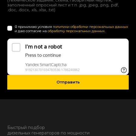
(техническое задание, схема, габаритный чертеж,
заполненный опросный лист и т.п. .jpg, .jpeg, .png, .pdf,
.doc, .docx, .xls, .xlsx, .txt)
Я принимаю условия
политики обработки персональных данных
и даю согласие на
обработку персональных данных
.
Отправить
Быстрый подбор
дизельных генераторов по мощности