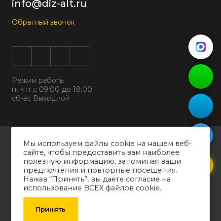
info@diz-alt.ru
Обратный звонок
Режим работы
пн-пт с 09:00 до 18:00
сб-вс Выходной
Все права защищены © 2026
Мы используем файлы cookie на нашем веб-
ООО "ДИЗАЛЬТ"
сайте, чтобы предоставить вам наиболее
ИНН 6318069799 ОГРН 1226300038194
полезную информацию, запоминая ваши
предпочтения и повторные посещения.
Политика конфиденциальности
Нажав “Принять”, вы даете согласие на
Согласие на обработку персональных данных
использование ВСЕХ файлов cookie.
Обращаем ваше внимание на то, что вся информация о товарах,
технических характеристиках оборудования, представленных в каталоге,
Принять
носит информативный характер и может быть изменена производителем
без уведомления. Рекомендуем проконсультироваться со специалистом.